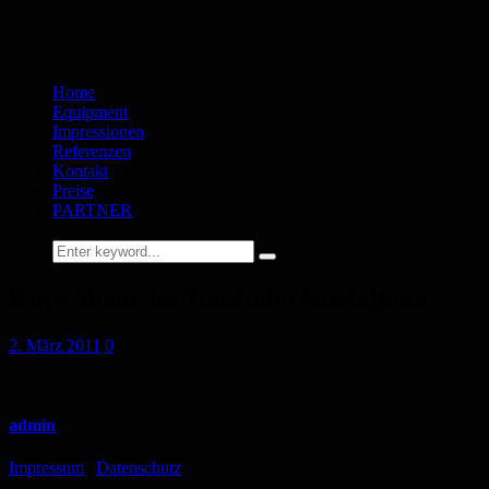
Home
Equipment
Impressionen
Referenzen
Kontakt
Preise
PARTNER
Kaya Yanar im Tonstudio KoelnBonn
2. März 2011
0
admin
Impressum
|
Datenschutz