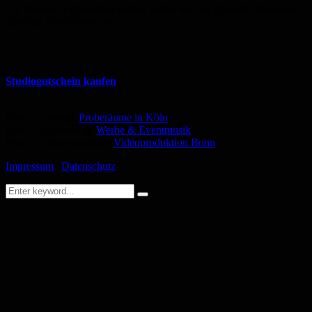
Für Bonner Nachwuchsmusiker bieten wir wie gewohnt besonders
günstige Konditionen an.
Studiogutschein kaufen
Hier – Günstige
Proberäume in Köln
Hier – Hochwertige
Werbe & Eventmusik
Hier – Videoproduktion
Videoproduktion Bonn
Impressum
|
Datenschutz