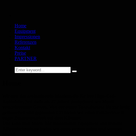
Home
Equipment
Impressionen
Referenzen
Kontakt
Preise
PARTNER
Home
Wir sind das professionelle Musikstudio für ihre High-End-
Aufnahme. Seit mehr als 27 Jahren produzieren wir Musik
verschiedenster Genres. Von der ersten Tonaufnahme bis zur fertig
gemasterten und gepressten CD bieten wir einen Full-Service in
enger Zusammenarbeit mit dem Künstler.
Uns kann man hören: Mit modernstem Equipment und feinster
Röhrentechnologie bieten wir einen extrem satten und warmen
Sound.