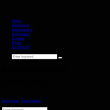
Home
Equipment
Impressionen
Referenzen
Kontakt
Preise
PARTNER
dabadab-neu-kopie
dabadab-neu-kopie
Impressum
|
Datenschutz